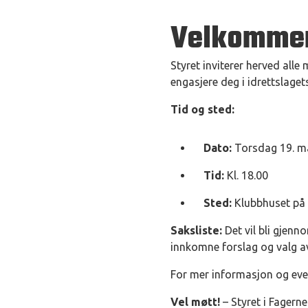
Velkommen 
Styret inviterer herved alle
engasjere deg i idrettslagets
Tid og sted:
Dato:
Torsdag 19. m
Tid:
Kl. 18.00
Sted:
Klubbhuset på
Saksliste:
Det vil bli gjenn
innkomne forslag og valg av 
For mer informasjon og eve
Vel møtt!
– Styret i Fagerne