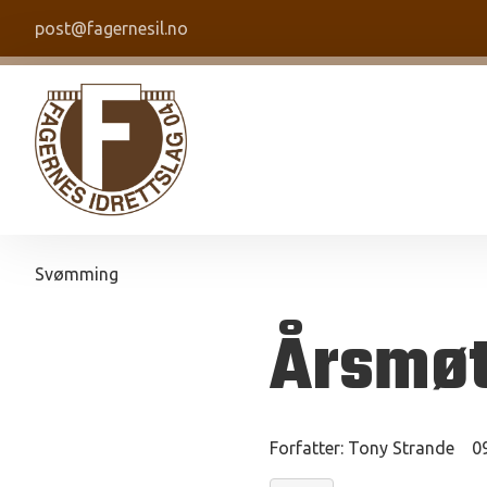
post@fagernesil.no
Svømming
Årsmøt
Forfatter:
Tony Strande
0