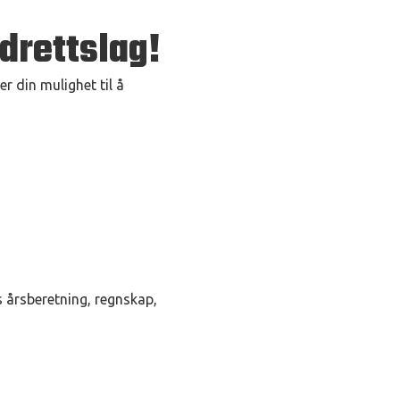
drettslag!
r din mulighet til å
s årsberetning, regnskap,